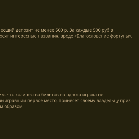
есший депозит не менее 500 р. За каждые 500 руб в
осят интересные названия, вроде «Благословение фортуны»,
м, что количество билетов на одного игрока не
 выигравший первое место, принесет своему владельцу приз
им образом: