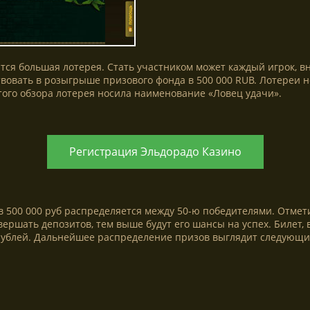
ся большая лотерея. Стать участником может каждый игрок, вн
вовать в розыгрыше призового фонда в 500 000 RUB. Лотереи н
этого обзора лотерея носила наименование «Ловец удачи».
Регистрация Эльдорадо Казино
в 500 000 руб распределяется между 50-ю победителями. Отмети
вершать депозитов, тем выше будут его шансы на успех. Билет,
000 рублей. Дальнейшее распределение призов выглядит следующ