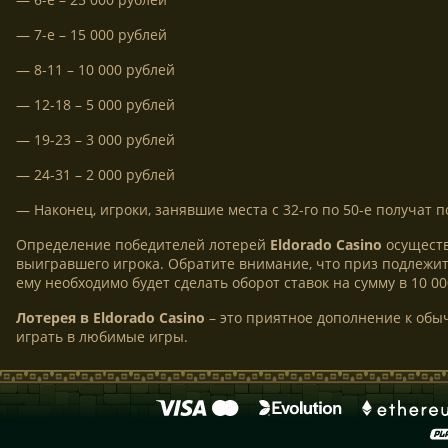
— 7-е – 15 000 рублей
— 8-11 – 10 000 рублей
— 12-18 – 5 000 рублей
— 19-23 – 3 000 рублей
— 24-31 – 2 000 рублей
— Наконец, игроки, занявшие места с 32-го по 50-е получат п
Определение победителей лотерей
Eldorado Casino
осуществ
выигравшего игрока. Обратите внимание, что приз подлежит 
ему необходимо будет сделать оборот ставок на сумму в 10 000
Лотерея в Eldorado Casino
– это приятное дополнение к обыч
играть в любимые игры.