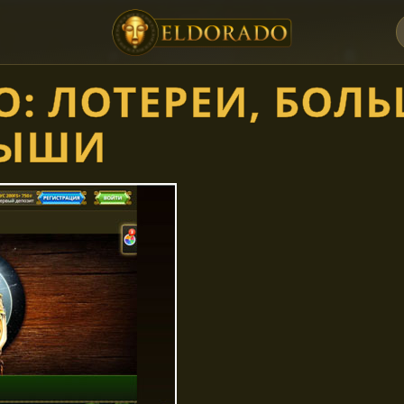
O: ЛОТЕРЕИ, БОЛ
РЫШИ