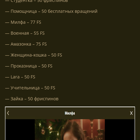
— Студентка – 50 фриспинов
— Помощница – 50 бесплатных вращений
— Милфа – 77 FS
— Военная – 55 FS
— Амазонка – 75 FS
— Женщина-кошка – 50 FS
— Проказница – 50 FS
— Lara – 50 FS
— Учительница – 50 FS
— Зайка – 50 фриспинов