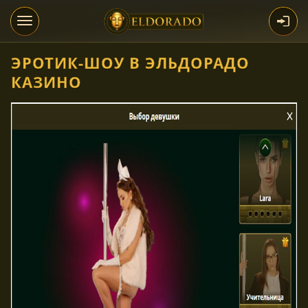
ЭРОТИК-ШОУ В ЭЛЬДОРАДО
КАЗИНО
ТРАЦИЯ
Приветственный
пакет
Игровой
зал
Турниры
Лотереи
Эротик